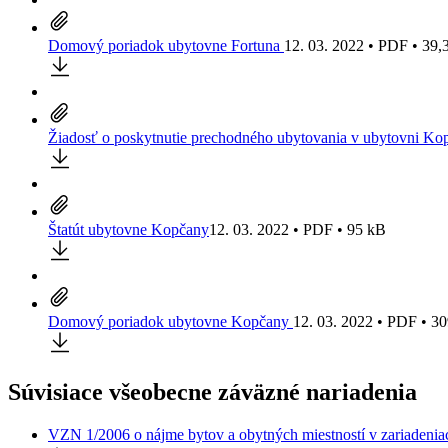
Domový poriadok ubytovne Fortuna
12. 03. 2022 • PDF • 39,
Žiadosť o poskytnutie prechodného ubytovania v ubytovni Ko
Štatút ubytovne Kopčany
12. 03. 2022 • PDF • 95 kB
Domový poriadok ubytovne Kopčany
12. 03. 2022 • PDF • 3
Súvisiace všeobecne záväzné nariadenia
VZN 1/2006 o nájme bytov a obytných miestností v zariadeniac