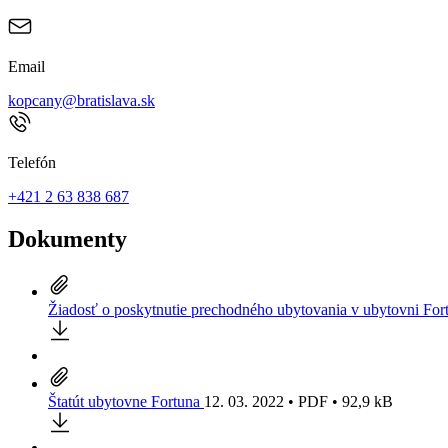
Email
kopcany@bratislava.sk
Telefón
+421 2 63 838 687
Dokumenty
Žiadosť o poskytnutie prechodného ubytovania v ubytovni For
Štatút ubytovne Fortuna
12. 03. 2022 • PDF • 92,9 kB