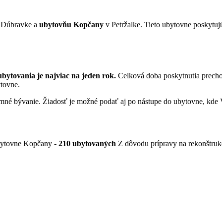
 Dúbravke a
ubytovňu Kopčany
v Petržalke. Tieto ubytovne poskyt
bytovania je najviac na jeden rok.
Celková doba poskytnutia precho
ytovne.
omné bývanie. Žiadosť je možné podať aj po nástupe do ubytovne, kde
bytovne Kopčany -
210 ubytovaných
Z dôvodu prípravy na rekonštrukc