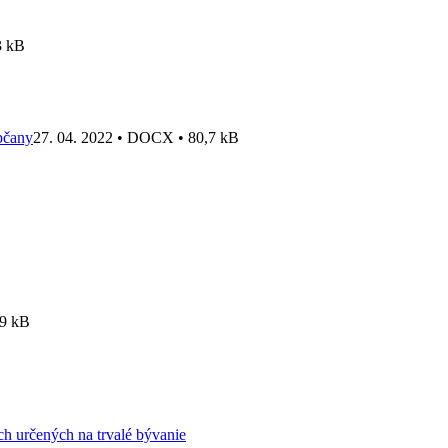
3 kB
pčany
27. 04. 2022 • DOCX • 80,7 kB
09 kB
h určených na trvalé bývanie