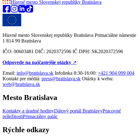
Hlavné mesto Slovenskej republiky
Bratislava
Hlavné mesto Slovenskej republiky Bratislava Primaciálne námestie
1 814 99 Bratislava
IČO: 00603481 DIČ: 2020372596 IČ DPH: SK2020372596
Odpovede na najčastejšie otázky
↗︎
Email:
info@bratislava.sk
Infolinka 8:30-16:00:
+421 904 099 004
Kontakt pre médiá:
press@bratislava.sk
Otázky k webu:
web@bratislava.sk
Mesto Bratislava
Kontakty a úradné hodiny
Dátový portál Bratislavy
Pracovné
príležitosti
Primaciálny palác
Rýchle odkazy