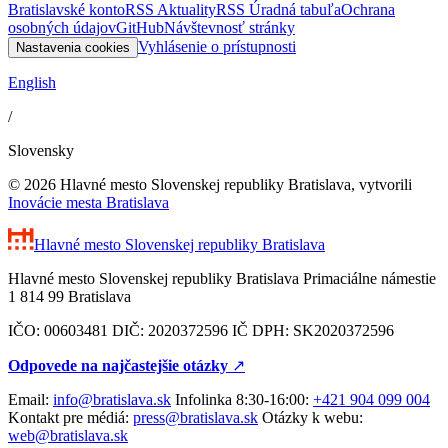
Bratislavské konto
RSS Aktuality
RSS Úradná tabuľa
Ochrana
osobných údajov
GitHub
Návštevnosť stránky
Vyhlásenie o prístupnosti
Nastavenia cookies
English
/
Slovensky
© 2026 Hlavné mesto Slovenskej republiky Bratislava, vytvorili
Inovácie mesta Bratislava
Hlavné mesto Slovenskej republiky
Bratislava
Hlavné mesto Slovenskej republiky Bratislava Primaciálne námestie
1 814 99 Bratislava
IČO: 00603481 DIČ: 2020372596 IČ DPH: SK2020372596
Odpovede na najčastejšie otázky
↗︎
Email:
info@bratislava.sk
Infolinka 8:30-16:00:
+421 904 099 004
Kontakt pre médiá:
press@bratislava.sk
Otázky k webu:
web@bratislava.sk