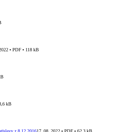
B
 2022 • PDF • 118 kB
kB
3,6 kB
tislavy z 8.12.2016
17. 08. 2022 • PDF • 62,3 kB