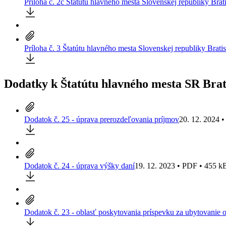
Príloha č. 2c Štatútu hlavného mesta Slovenskej republiky Brat
Príloha č. 3 Štatútu hlavného mesta Slovenskej republiky Brati
Dodatky k Štatútu hlavného mesta SR Brat
Dodatok č. 25 - úprava prerozdeľovania príjmov
20. 12. 2024 
Dodatok č. 24 - úprava výšky daní
19. 12. 2023 • PDF • 455 k
Dodatok č. 23 - oblasť poskytovania príspevku za ubytovanie 