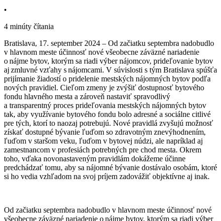
•
4 minúty čítania
Bratislava, 17. september 2024 – Od začiatku septembra nadobudlo
v hlavnom meste účinnosť nové všeobecne záväzné nariadenie
o nájme bytov, ktorým sa riadi výber nájomcov, prideľovanie bytov
aj zmluvné vzťahy s nájomcami. V súvislosti s tým Bratislava spúšťa
prijímanie žiadostí o pridelenie mestských nájomných bytov podľa
nových pravidiel. Cieľom zmeny je zvýšiť dostupnosť bytového
fondu hlavného mesta a zároveň nastaviť spravodlivý
a transparentný proces prideľovania mestských nájomných bytov
tak, aby využívanie bytového fondu bolo adresné a sociálne citlivé
pre tých, ktorí to naozaj potrebujú. Nové pravidlá zvyšujú možnosť
získať dostupné bývanie ľuďom so zdravotným znevýhodnením,
ľuďom v staršom veku, ľuďom v bytovej núdzi, ale napríklad aj
zamestnancom v profesiách potrebných pre chod mesta. Okrem
toho, vďaka novonastaveným pravidlám dokážeme účinne
predchádzať tomu, aby sa nájomné bývanie dostávalo osobám, ktoré
si ho vedia vzhľadom na svoj príjem zadovážiť objektívne aj inak.
Od začiatku septembra nadobudlo v hlavnom meste účinnosť nové
všeobecne záväzné nariadenie o nájme bytov, ktorým sa riadi výber