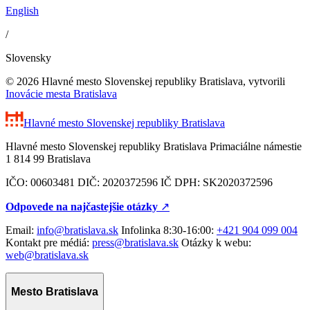
English
/
Slovensky
© 2026 Hlavné mesto Slovenskej republiky Bratislava, vytvorili
Inovácie mesta Bratislava
Hlavné mesto Slovenskej republiky
Bratislava
Hlavné mesto Slovenskej republiky Bratislava Primaciálne námestie
1 814 99 Bratislava
IČO: 00603481 DIČ: 2020372596 IČ DPH: SK2020372596
Odpovede na najčastejšie otázky
↗︎
Email:
info@bratislava.sk
Infolinka 8:30-16:00:
+421 904 099 004
Kontakt pre médiá:
press@bratislava.sk
Otázky k webu:
web@bratislava.sk
Mesto Bratislava