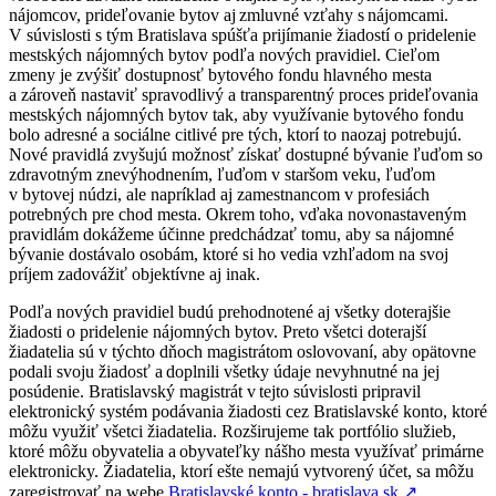
nájomcov, prideľovanie bytov aj zmluvné vzťahy s nájomcami.
V súvislosti s tým Bratislava spúšťa prijímanie žiadostí o pridelenie
mestských nájomných bytov podľa nových pravidiel. Cieľom
zmeny je zvýšiť dostupnosť bytového fondu hlavného mesta
a zároveň nastaviť spravodlivý a transparentný proces prideľovania
mestských nájomných bytov tak, aby využívanie bytového fondu
bolo adresné a sociálne citlivé pre tých, ktorí to naozaj potrebujú.
Nové pravidlá zvyšujú možnosť získať dostupné bývanie ľuďom so
zdravotným znevýhodnením, ľuďom v staršom veku, ľuďom
v bytovej núdzi, ale napríklad aj zamestnancom v profesiách
potrebných pre chod mesta. Okrem toho, vďaka novonastaveným
pravidlám dokážeme účinne predchádzať tomu, aby sa nájomné
bývanie dostávalo osobám, ktoré si ho vedia vzhľadom na svoj
príjem zadovážiť objektívne aj inak.
Podľa nových pravidiel budú prehodnotené aj všetky doterajšie
žiadosti o pridelenie nájomných bytov. Preto všetci doterajší
žiadatelia sú v týchto dňoch magistrátom oslovovaní, aby opätovne
podali svoju žiadosť a doplnili všetky údaje nevyhnutné na jej
posúdenie. Bratislavský magistrát v tejto súvislosti pripravil
elektronický systém podávania žiadosti cez Bratislavské konto, ktoré
môžu využiť všetci žiadatelia. Rozširujeme tak portfólio služieb,
ktoré môžu obyvatelia a obyvateľky nášho mesta využívať primárne
elektronicky. Žiadatelia, ktorí ešte nemajú vytvorený účet, sa môžu
zaregistrovať na webe
Bratislavské konto - bratislava.sk
↗︎