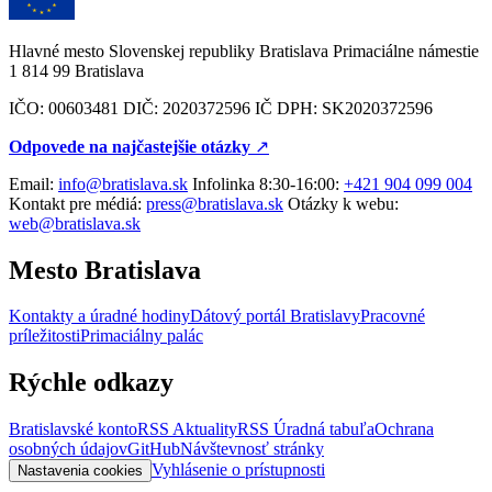
Hlavné mesto Slovenskej republiky Bratislava Primaciálne námestie
1 814 99 Bratislava
IČO: 00603481 DIČ: 2020372596 IČ DPH: SK2020372596
Odpovede na najčastejšie otázky
↗︎
Email:
info@bratislava.sk
Infolinka 8:30-16:00:
+421 904 099 004
Kontakt pre médiá:
press@bratislava.sk
Otázky k webu:
web@bratislava.sk
Mesto Bratislava
Kontakty a úradné hodiny
Dátový portál Bratislavy
Pracovné
príležitosti
Primaciálny palác
Rýchle odkazy
Bratislavské konto
RSS Aktuality
RSS Úradná tabuľa
Ochrana
osobných údajov
GitHub
Návštevnosť stránky
Vyhlásenie o prístupnosti
Nastavenia cookies