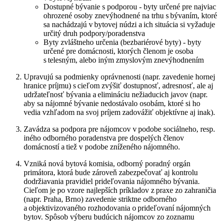
Dostupné bývanie s podporou - byty určené pre najviac
ohrozené osoby znevýhodnené na trhu s bývaním, ktoré
sa nachádzajú v bytovej núdzi a ich situácia si vyžaduje
určitý druh podpory/poradenstva
Byty zvláštneho určenia (bezbariérové byty) - byty
určené pre domácnosti, ktorých členom je osoba
s telesným, alebo iným zmyslovým znevýhodnením
Upravujú sa podmienky oprávnenosti (napr. zavedenie hornej
hranice príjmu) s cieľom zvýšiť dostupnosť, adresnosť, ale aj
udržateľnosť bývania a elimináciu nežiaducich javov (napr.
aby sa nájomné bývanie nedostávalo osobám, ktoré si ho
vedia vzhľadom na svoj príjem zadovážiť objektívne aj inak).
Zavádza sa podpora pre nájomcov v podobe sociálneho, resp.
iného odborného poradenstva pre dospelých členov
domácností a tiež v podobe zníženého nájomného.
Vzniká nová bytová komisia, odborný poradný orgán
primátora, ktorá bude zároveň zabezpečovať aj kontrolu
dodržiavania pravidiel prideľovania nájomného bývania.
Cieľom je po vzore najlepších príkladov z praxe zo zahraničia
(napr. Praha, Brno) zavedenie striktne odborného
a objektivizovaného rozhodovania o prideľovaní nájomných
bytov. Spôsob výberu budúcich nájomcov zo zoznamu