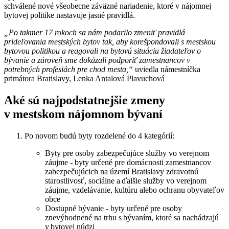
schválené nové všeobecne záväzné nariadenie, ktoré v nájomnej
bytovej politike nastavuje jasné pravidlá.
„Po takmer 17 rokoch sa nám podarilo zmeniť pravidlá
prideľovania mestských bytov tak, aby korešpondovali s mestskou
bytovou politikou a reagovali na bytovú situáciu žiadateľov o
bývanie a zároveň sme dokázali podporiť zamestnancov v
potrebných profesiách pre chod mesta,“
uviedla námestníčka
primátora Bratislavy, Lenka Antalová Plavuchová
Aké sú najpodstatnejšie zmeny
v mestskom nájomnom bývaní
Po novom budú byty rozdelené do 4 kategórií:
Byty pre osoby zabezpečujúce služby vo verejnom
záujme - byty určené pre domácnosti zamestnancov
zabezpečujúcich na území Bratislavy zdravotnú
starostlivosť, sociálne a ďalšie služby vo verejnom
záujme, vzdelávanie, kultúru alebo ochranu obyvateľov
obce
Dostupné bývanie - byty určené pre osoby
znevýhodnené na trhu s bývaním, ktoré sa nachádzajú
v bytovej núdzi