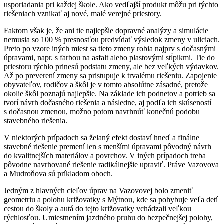
usporiadania pri každej škole. Ako vedľajší produkt môžu pri týchto
riešeniach vznikať aj nové, malé verejné priestory.
Faktom však je, že ani tie najlepšie dopravné analýzy a simulácie
nemusia so 100 % presnosťou predvídať výsledok zmeny v uliciach.
Preto po vzore iných miest sa tieto zmeny robia najprv s dočasnými
úpravami, napr. s farbou na asfalt alebo plastovými stĺpikmi. Tie do
priestoru rýchlo prinesú podstatu zmeny, ale bez veľkých výdavkov.
Až po preverení zmeny sa pristupuje k trvalému riešeniu. Zapojenie
obyvateľov, rodičov a škôl je v tomto absolútne zásadné, pretože
okolie škôl poznajú najlepšie. Na základe ich podnetov a potrieb sa
tvorí návrh dočasného riešenia a následne, aj podľa ich skúseností
s dočasnou zmenou, možno potom navrhnúť konečnú podobu
stavebného riešenia.
V niektorých prípadoch sa želaný efekt dostaví hneď a finálne
stavebné riešenie premení len s menšími úpravami pôvodný návrh
do kvalitnejších materiálov a povrchov. V iných prípadoch treba
pôvodne navrhované riešenie radikálnejšie upraviť. Práve Vazovova
a Mudroňova sú príkladom oboch.
Jedným z hlavných cieľov úprav na Vazovovej bolo zmeniť
geometriu a polohu križovatky s Mýtnou, kde sa pohybuje veľa detí
cestou do školy a autá do tejto križovatky vchádzali veľkou
rýchlosťou. Umiestnením jazdného pruhu do bezpečnejšej polohy,