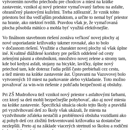
vytvorením nového priechodu pre chodcov a miest na krátke
zastavenie, vznikol aj nový priestor vymaľovaný farbou na asfalte,
ohraničený plastovými kuželmi. Treba zdôrazniť, že vznik tohto
priestoru bol iba vedľajším produktom, a určite to nemal byť priestor
na hranie, ako niektorí tvrdili. Pravdou však je, že vymaľovaná
plocha pôsobila mätúco a mohla byť využitá efektívnejšie.
Vo finálnom stavebnom riešení zostáva veľkosť novej plochy aj
nové usporiadanie križovatky takmer rovnaké, ako to bolo
v dočasnom riešení. Využitie a charakter novej plochy sú však úplne
iné. Kvalitné dláždené koridory pre peších oddelené od cesty
zelenými pásmi a obrubníkmi, množstvo novej zelene a stromy tam,
kde bol kedysi asfalt, stojany na bicykle, lavičky, úplne nový
priechod tam, kde doteraz ľudia príliš často prebiehali cez cestu,
a tiež miesto na krátke zastavenie áut. Úpravami na Vazovovej bolo
vytvorených 10 miest na parkovanie alebo vykladanie. Toto možno
považovať za win-win riešenie z pohľadu bezpečnosti aj obsluhy.
Pri ZŠ Mudroňova tiež vznikol nový priestor s asfaltovými farbami,
cez ktorý sa deti mohli bezpečnejšie pohybovať, ako aj nové miesta
na krátke zastavenie. Špecifická situácia okolo tejto školy a pravidlá
pri vyzdvihovaní detí zo školy však ukázali, že miesta na
vyzdvihnutie zďaleka nestačili a problémová obsluha vozidlami ako
aj pohyb detí cez zložitú frekventovanú križovatku sa dostatočne
nezlepšili. Preto aj na základe viacerých stretnutí so školou a rodičmi