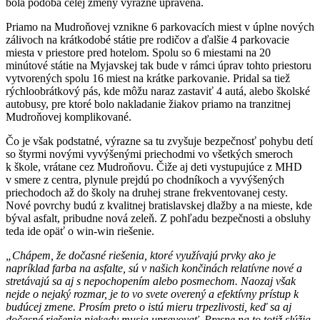
bola podoba celej zmeny výrazne upravená.
Priamo na Mudroňovej vznikne 6 parkovacích miest v úplne nových
zálivoch na krátkodobé státie pre rodičov a ďalšie 4 parkovacie
miesta v priestore pred hotelom. Spolu so 6 miestami na 20
minútové státie na Myjavskej tak bude v rámci úprav tohto priestoru
vytvorených spolu 16 miest na krátke parkovanie. Pridal sa tiež
rýchloobrátkový pás, kde môžu naraz zastaviť 4 autá, alebo školské
autobusy, pre ktoré bolo nakladanie žiakov priamo na tranzitnej
Mudroňovej komplikované.
Čo je však podstatné, výrazne sa tu zvyšuje bezpečnosť pohybu detí
so štyrmi novými vyvýšenými priechodmi vo všetkých smeroch
k škole, vrátane cez Mudroňovu. Čiže aj deti vystupujúce z MHD
v smere z centra, plynule prejdú po chodníkoch a vyvýšených
priechodoch až do školy na druhej strane frekventovanej cesty.
Nové povrchy budú z kvalitnej bratislavskej dlažby a na mieste, kde
býval asfalt, pribudne nová zeleň. Z pohľadu bezpečnosti a obsluhy
teda ide opäť o win-win riešenie.
„Chápem, že dočasné riešenia, ktoré využívajú prvky ako je
napríklad farba na asfalte, sú v našich končinách relatívne nové a
stretávajú sa aj s nepochopením alebo posmechom. Naozaj však
nejde o nejaký rozmar, je to vo svete overený a efektívny prístup k
budúcej zmene. Prosím preto o istú mieru trpezlivosti, keď sa aj
dočasné riešenia niekedy musia upravovať. Presne na to totiž slúžia.