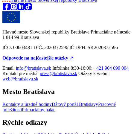
Hlavné mesto Slovenskej republiky
Bratislava
Hlavné mesto Slovenskej republiky Bratislava Primaciálne námestie
1 814 99 Bratislava
IČO: 00603481 DIČ: 2020372596 IČ DPH: SK2020372596
Odpovede na najčastejšie otázky
↗︎
Email:
info@bratislava.sk
Infolinka 8:30-16:00:
+421 904 099 004
Kontakt pre médiá:
press@bratislava.sk
Otázky k webu:
web@bratislava.sk
Mesto Bratislava
Kontakty a úradné hodiny
Dátový portál Bratislavy
Pracovné
príležitosti
Primaciálny palác
Rýchle odkazy