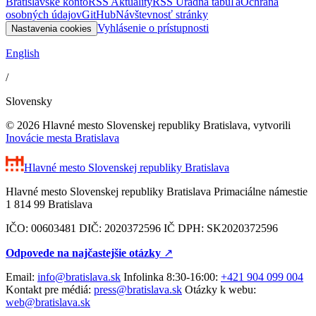
Bratislavské konto
RSS Aktuality
RSS Úradná tabuľa
Ochrana
osobných údajov
GitHub
Návštevnosť stránky
Vyhlásenie o prístupnosti
Nastavenia cookies
English
/
Slovensky
© 2026 Hlavné mesto Slovenskej republiky Bratislava, vytvorili
Inovácie mesta Bratislava
Hlavné mesto Slovenskej republiky
Bratislava
Hlavné mesto Slovenskej republiky Bratislava Primaciálne námestie
1 814 99 Bratislava
IČO: 00603481 DIČ: 2020372596 IČ DPH: SK2020372596
Odpovede na najčastejšie otázky
↗︎
Email:
info@bratislava.sk
Infolinka 8:30-16:00:
+421 904 099 004
Kontakt pre médiá:
press@bratislava.sk
Otázky k webu:
web@bratislava.sk