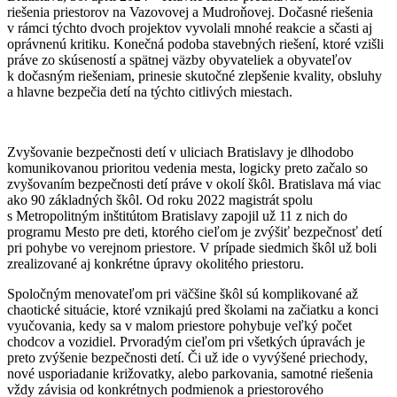
riešenia priestorov na Vazovovej a Mudroňovej. Dočasné riešenia
v rámci týchto dvoch projektov vyvolali mnohé reakcie a sčasti aj
oprávnenú kritiku. Konečná podoba stavebných riešení, ktoré vzišli
práve zo skúseností a spätnej väzby obyvateliek a obyvateľov
k dočasným riešeniam, prinesie skutočné zlepšenie kvality, obsluhy
a hlavne bezpečia detí na týchto citlivých miestach.
Zvyšovanie bezpečnosti detí v uliciach Bratislavy je dlhodobo
komunikovanou prioritou vedenia mesta, logicky preto začalo so
zvyšovaním bezpečnosti detí práve v okolí škôl. Bratislava má viac
ako 90 základných škôl. Od roku 2022 magistrát spolu
s Metropolitným inštitútom Bratislavy zapojil už 11 z nich do
programu Mesto pre deti, ktorého cieľom je zvýšiť bezpečnosť detí
pri pohybe vo verejnom priestore. V prípade siedmich škôl už boli
zrealizované aj konkrétne úpravy okolitého priestoru.
Spoločným menovateľom pri väčšine škôl sú komplikované až
chaotické situácie, ktoré vznikajú pred školami na začiatku a konci
vyučovania, kedy sa v malom priestore pohybuje veľký počet
chodcov a vozidiel. Prvoradým cieľom pri všetkých úpravách je
preto zvýšenie bezpečnosti detí. Či už ide o vyvýšené priechody,
nové usporiadanie križovatky, alebo parkovania, samotné riešenia
vždy závisia od konkrétnych podmienok a priestorového