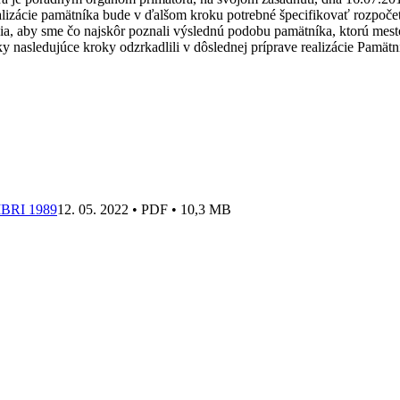
lizácie pamätníka bude v ďalšom kroku potrebné špecifikovať rozpočet,
enia, aby sme čo najskôr poznali výslednú podobu pamätníka, ktorú mes
y nasledujúce kroky odzrkadlili v dôslednej príprave realizácie Pamätn
RI 1989
12. 05. 2022 • PDF • 10,3 MB