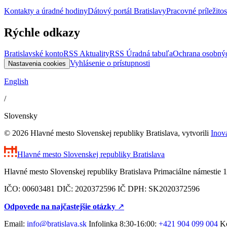
Kontakty a úradné hodiny
Dátový portál Bratislavy
Pracovné príležitos
Rýchle odkazy
Bratislavské konto
RSS Aktuality
RSS Úradná tabuľa
Ochrana osobný
Vyhlásenie o prístupnosti
Nastavenia cookies
English
/
Slovensky
© 2026 Hlavné mesto Slovenskej republiky Bratislava, vytvorili
Inov
Hlavné mesto Slovenskej republiky
Bratislava
Hlavné mesto Slovenskej republiky Bratislava Primaciálne námestie 1
IČO: 00603481 DIČ: 2020372596 IČ DPH: SK2020372596
Odpovede na najčastejšie otázky
↗︎
Email:
info@bratislava.sk
Infolinka 8:30-16:00:
+421 904 099 004
Ko