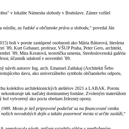
ra" v lokalite Námestia slobody v Bratislave. Zámer vzišiel
 násiliu, za ľudské a občianske práva a slobodu,
“ povedal Ján
5) boli v porote zastúpené osobnosti ako Mária Bátorová, literárna
bri ´89, Kurt Gebauer, profesor, VŠUP Praha, Peter Gero, architekt,
vembri ´89, Mira Keratová, teoretička umenia, Stredoslovenská galéria
esor, účastník udalostí v novembri ´89.
ý návrh autorov Ing. arch. Emanuel Zatlukaj (Architekti Šebo
 protestujúceho davu, ako univerzálneho symbolu občianskeho odporu,
ávrhu kolektívu architektonických ateliérov 2021 a LABAK. Porotu
ia, nekonkuruje tak naďalej dominantnej fontáne. Zvoleným materiálom
rý bol vytvorený ako pocta obetiam železnej opony.
1989. Mesto je tiež pripravené podieľať sa na financovaní vzniku
našich novodobých dejín a takúto pozornosť mesta si určite zaslúži
,“
9, prerokovala návrh, pričom vyjadrila súhlas s predloženým