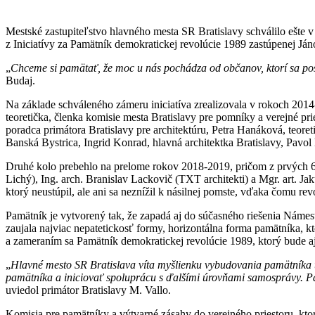
Mestské zastupiteľstvo hlavného mesta SR Bratislavy schválilo ešte 
z Iniciatívy za Pamätník demokratickej revolúcie 1989 zastúpenej J
„
Chceme si pamätať, že moc u nás pochádza od občanov, ktorí sa post
Budaj.
Na základe schváleného zámeru iniciatíva zrealizovala v rokoch 2014
teoretička, členka komisie mesta Bratislavy pre pomníky a verejné pri
poradca primátora Bratislavy pre architektúru, Petra Hanáková, teore
Banská Bystrica, Ingrid Konrad, hlavná architektka Bratislavy, Pavol 
Druhé kolo prebehlo na prelome rokov 2018-2019, pričom z prvých 6 
Lichý), Ing. arch. Branislav Lackovič (TXT architekti) a Mgr. art. Ja
ktorý neustúpil, ale ani sa neznížil k násilnej pomste, vďaka čomu re
Pamätník je vytvorený tak, že zapadá aj do súčasného riešenia Námes
zaujala najviac nepatetickosť formy, horizontálna forma pamätníka, 
a zameraním sa Pamätník demokratickej revolúcie 1989, ktorý bude aj 
„
Hlavné mesto SR Bratislava víta myšlienku vybudovania pamätníka ta
pamätníka a iniciovať spoluprácu s ďalšími úrovňami samosprávy. Pád
uviedol primátor Bratislavy M. Vallo.
Komisia pre pamätníky a výtvarné zásahy do verejného priestoru, kto