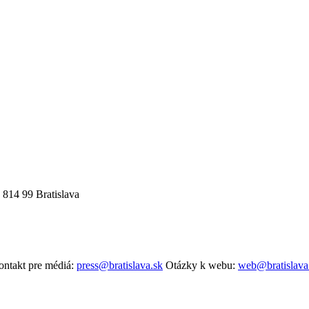
 814 99 Bratislava
ntakt pre médiá:
press@bratislava.sk
Otázky k webu:
web@bratislava