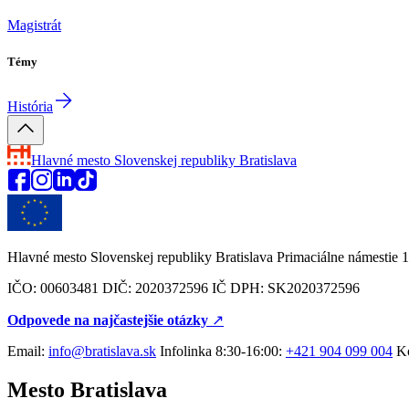
Magistrát
Témy
História
Hlavné mesto Slovenskej republiky
Bratislava
Hlavné mesto Slovenskej republiky Bratislava Primaciálne námestie 1
IČO: 00603481 DIČ: 2020372596 IČ DPH: SK2020372596
Odpovede na najčastejšie otázky
↗︎
Email:
info@bratislava.sk
Infolinka 8:30-16:00:
+421 904 099 004
Ko
Mesto Bratislava