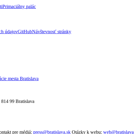
ti
Primaciálny palác
ch údajov
GitHub
Návštevnosť stránky
ácie mesta Bratislava
 814 99 Bratislava
ntakt pre médiá:
press@bratislava.sk
Otázky k webu:
web@bratislava