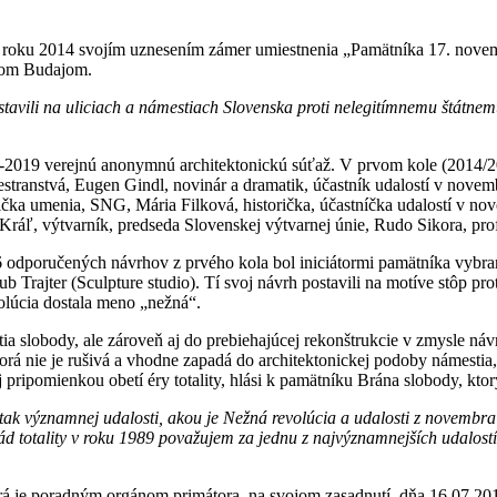
v roku 2014 svojím uznesením zámer umiestnenia „Pamätníka 17. novemb
ánom Budajom.
avili na uliciach a námestiach Slovenska proti nelegitímnemu štátnemu
-2019 verejnú anonymnú architektonickú súťaž. V prvom kole (2014/201
estranstvá, Eugen Gindl, novinár a dramatik, účastník udalostí v novem
tička umenia, SNG, Mária Filková, historička, účastníčka udalostí v no
Kráľ, výtvarník, predseda Slovenskej výtvarnej únie, Rudo Sikora, prof
odporučených návrhov z prvého kola bol iniciátormi pamätníka vybran
kub Trajter (Sculpture studio). Tí svoj návrh postavili na motíve stôp
volúcia dostala meno „nežná“.
tia slobody, ale zároveň aj do prebiehajúcej rekonštrukcie v zmysle n
ktorá nie je rušivá a vhodne zapadá do architektonickej podoby námest
pripomienkou obetí éry totality, hlási k pamätníku Brána slobody, kto
k významnej udalosti, akou je Nežná revolúcia a udalosti z novembra 
 totality v roku 1989 považujem za jednu z najvýznamnejších udalostí 
rá je poradným orgánom primátora, na svojom zasadnutí, dňa 16.07.201