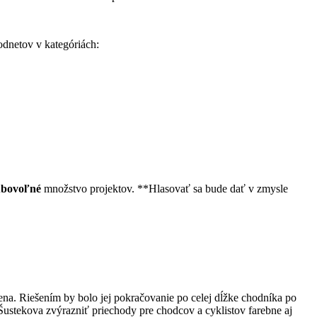
dnetov v kategóriách:
ubovoľné
množstvo projektov. **Hlasovať sa bude dať v zmysle
na. Riešením by bolo jej pokračovanie po celej dĺžke chodníka po
ustekova zvýrazniť priechody pre chodcov a cyklistov farebne aj