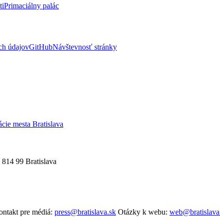
ti
Primaciálny palác
ch údajov
GitHub
Návštevnosť stránky
ácie mesta Bratislava
 814 99 Bratislava
ntakt pre médiá:
press@bratislava.sk
Otázky k webu:
web@bratislava