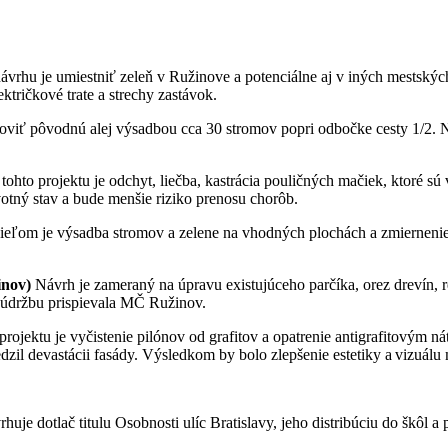
rhu je umiestniť zeleň v Ružinove a potenciálne aj v iných mestských 
tričkové trate a strechy zastávok.
oviť pôvodnú alej výsadbou cca 30 stromov popri odbočke cesty 1/2.
ohto projektu je odchyt, liečba, kastrácia pouličných mačiek, ktoré s
otný stav a bude menšie riziko prenosu chorôb.
eľom je výsadba stromov a zelene na vhodných plochách a zmiernenie 
inov)
Návrh je zameraný na úpravu existujúceho parčíka, orez drevín, r
o údržbu prispievala MČ Ružinov.
ojektu je vyčistenie pilónov od grafitov a opatrenie antigrafitovým nát
zil devastácii fasády. Výsledkom by bolo zlepšenie estetiky a vizuálu 
huje dotlač titulu Osobnosti ulíc Bratislavy, jeho distribúciu do škôl a