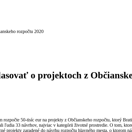
ianskeho rozpočtu 2020
asovať o projektoch z Občiansk
m rozpočte 50-tisíc eur na projekty z Občianskeho rozpočtu, ktorý Bra
i ľudia 33 návrhov, najviac v kategórii životné prostredie. O tom, ktor
né projekty zaradené do návrhu rozpočtu hlavného mesta, o ktorom ná