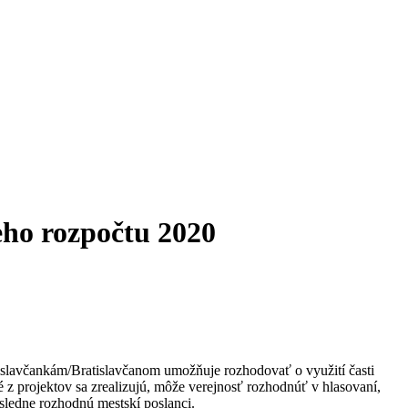
eho rozpočtu 2020
tislavčankám/Bratislavčanom umožňuje rozhodovať o využití časti
é z projektov sa zrealizujú, môže verejnosť rozhodnúť v hlasovaní,
sledne rozhodnú mestskí poslanci.