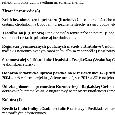
reflexnými blikajúcimi svetlami na solárnu energiu.
Životné prostredie (6)
Zeleň bez obmedzenia priestoru (Ružinov)
Cieľom predloženého náv
cestám, chodníkom a budovám, prípadne na strechy a steny budov, elek
Tradičné aleje (Čunovo)
Predkladateľ v tomto prípade navrhuje obn
sadil popri cestách, prípadne aj iné druhy drevín.
Regulácia premnožených pouličných mačiek v Bratislave
Cieľom t
mačiek s nekontrolovaným množením, čím sa zabezpečí aj lepší zdrav
Stromová alej v blízkosti ulíc Hradská – Dvojkrížna (Vrakuňa)
Ci
vrakunskom sídlisku.
Odborná sadovnícka úprava parčíka na Mraziarenskej 1-5 (Ruž
2004-2005 v rámci projektu „Zelené mesto“, v r. 2015 a 2016 na jeh
Údržba pilónov na premostení Ružinovskej a Bajkalskej
Cieľom pr
dobrovoľníci premaľovali. Antigrafitový náter by do budúcnosti zamed
Kultúra (1)
Reedícia titulu knihy „Osobnosti ulíc Bratislavy“
Predkladateľ navr
zahraničných návštevníkov.