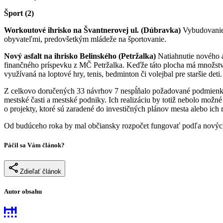
Šport (2)
Workoutové ihrisko na Švantnerovej ul. (Dúbravka)
Vybudovanie 
obyvateľmi, predovšetkým mládeže na športovanie.
Nový asfalt na ihrisko Belinského (Petržalka)
Natiahnutie nového a
finančného príspevku z MČ Petržalka. Keďže táto plocha má množstvo 
využívaná na loptové hry, tenis, bedminton či volejbal pre staršie deti.
Z celkovo doručených 33 návrhov 7 nespĺňalo požadované podmienky, 
mestské časti a mestské podniky. Ich realizáciu by totiž nebolo možn
o projekty, ktoré sú zaradené do investičných plánov mesta alebo ich
Od budúceho roka by mal občiansky rozpočet fungovať podľa nových p
Páčil sa Vám článok?
Zdieľať článok
Autor obsahu