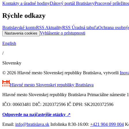
Kontakty a úradné hodiny
Dátový portál Bratislavy
Pracovné príležitos
Rýchle odkazy
Bratislavské konto
RSS Aktuality
RSS Úradná tabuľa
Ochrana osobný
Vyhlásenie o prístupnosti
Nastavenia cookies
English
/
Slovensky
© 2026 Hlavné mesto Slovenskej republiky Bratislava, vytvorili
Inov
Hlavné mesto Slovenskej republiky
Bratislava
Hlavné mesto Slovenskej republiky Bratislava Primaciálne námestie 1
IČO: 00603481 DIČ: 2020372596 IČ DPH: SK2020372596
Odpovede na najčastejšie otázky
↗︎
Email:
info@bratislava.sk
Infolinka 8:30-16:00:
+421 904 099 004
Ko