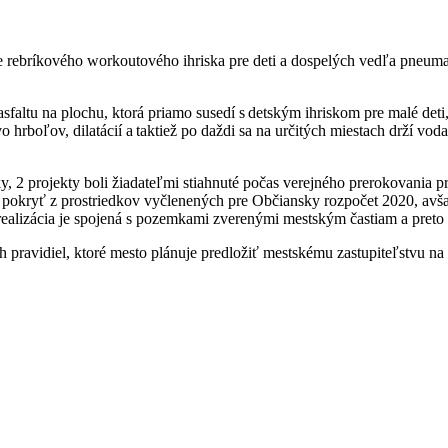
rebríkového workoutového ihriska pre deti a dospelých vedľa pneuma
sfaltu na plochu, ktorá priamo susedí s detským ihriskom pre malé deti
hrboľov, dilatácií a taktiež po daždi sa na určitých miestach drží vo
2 projekty boli žiadateľmi stiahnuté počas verejného prerokovania pri
é pokryť z prostriedkov vyčlenených pre Občiansky rozpočet 2020, avšak
 realizácia je spojená s pozemkami zverenými mestským častiam a preto
ravidiel, ktoré mesto plánuje predložiť mestskému zastupiteľstvu na 