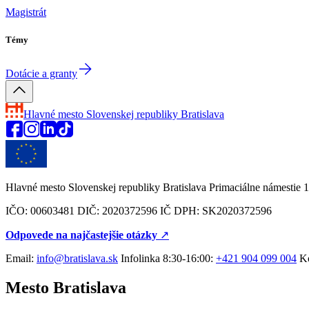
Magistrát
Témy
Dotácie a granty
Hlavné mesto Slovenskej republiky
Bratislava
Hlavné mesto Slovenskej republiky Bratislava Primaciálne námestie 1
IČO: 00603481 DIČ: 2020372596 IČ DPH: SK2020372596
Odpovede na najčastejšie otázky
↗︎
Email:
info@bratislava.sk
Infolinka 8:30-16:00:
+421 904 099 004
Ko
Mesto Bratislava