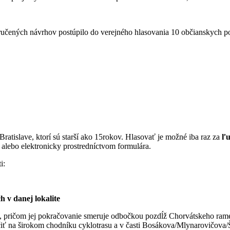
učených návrhov postúpilo do verejného hlasovania 10 občianskych po
atislave, ktorí sú starší ako 15rokov. Hlasovať je možné iba raz za
ľ
 alebo elektronicky prostredníctvom formulára.
i:
h v danej lokalite
i, pričom jej pokračovanie smeruje odbočkou pozdĺž Chorvátskeho rame
ť na širokom chodníku cyklotrasu a v časti Bosákova/Mlynarovičova/Š