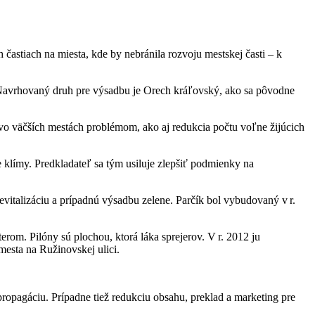
častiach na miesta, kde by nebránila rozvoju mestskej časti – k
 Navrhovaný druh pre výsadbu je Orech kráľovský, ako sa pôvodne
ú vo väčších mestách problémom, ako aj redukcia počtu voľne žijúcich
klímy. Predkladateľ sa tým usiluje zlepšiť podmienky na
evitalizáciu a prípadnú výsadbu zelene. Parčík bol vybudovaný v r.
erom. Pilóny sú plochou, ktorá láka sprejerov. V r. 2012 ju
mesta na Ružinovskej ulici.
 propagáciu. Prípadne tiež redukciu obsahu, preklad a marketing pre