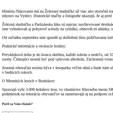
História člnkovania má na Železnej studničke už viac ako storočnú tra
mlynov na Vydrici. Historické maľby a fotografie ukazujú, že aj pre
Železná studnička a Partizánska lúka sú najviac navštevované destinác
sme vybudovali aj pobytové schody na rybníku, obnovili tri altánky, 
Od začiatku septembra sme spustili aj skúšobnú fázu požičiavania lod
Praktické informácie a otváracie hodiny:
Prevádzková doba je do konca októbra, každú sobotu a nedeľu, od 10:
osoby. Člnkujúci nesmú byť pod vplyvom alkoholu. Záchrannú vestu a o
Jesenná rekreačná sezóna býva v lesoparku veľmi silná a bude nám sl
v budúcich rokoch.
O Mestských lesoch v Bratislave:
Spravujú vyše 3.000 hektárov lesa, vo vlastníctve Hlavného mesta S
podmienok na rekreáciu obyvateľov sa zameriavajú aj na podporu och
Páčil sa Vám článok?