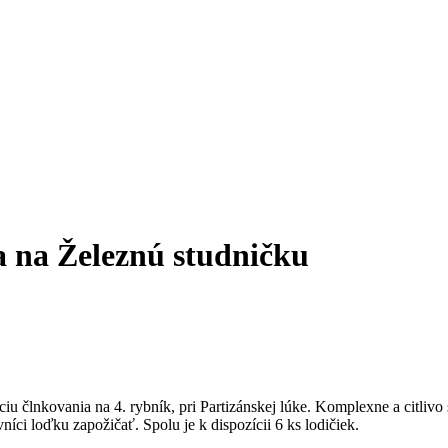
a na Železnú studničku
íciu člnkovania na 4. rybník, pri Partizánskej lúke. Komplexne a citli
íci loďku zapožičať. Spolu je k dispozícii 6 ks lodičiek.