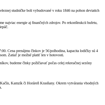
a Železnej studničke boli vybudované v roku 1846 na pohon deviatich
me najviac energie aj finančných zdrojov. Po rekonštrukcii bufetu,
lepáč.
7:00. Cena prenájmu člnkov je 5€/polhodina, kapacita lodičky sú 4
om. Zatiaľ je možné platiť len v hotovosti.
vníkov, budeme člnky požičiavať počas celej rekreačnej sezóny
ka, Kačín, Kamzík či Horáreň Krasňany. Okrem vytvárania vhodných
a.