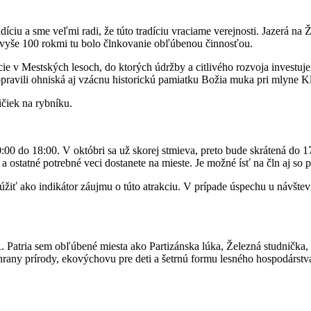
díciu a sme veľmi radi, že túto tradíciu vraciame verejnosti. Jazerá n
d vyše 100 rokmi tu bolo člnkovanie obľúbenou činnosťou.
ie v Mestských lesoch, do ktorých údržby a citlivého rozvoja investuje
opravili ohniská aj vzácnu historickú pamiatku Božia muka pri mlyne K
ičiek na rybníku.
00 do 18:00. V októbri sa už skorej stmieva, preto bude skrátená do 1
statné potrebné veci dostanete na mieste. Je možné ísť na čln aj so ps
úžiť ako indikátor záujmu o túto atrakciu. V prípade úspechu u návšte
R. Patria sem obľúbené miesta ako Partizánska lúka, Železná studnič
rany prírody, ekovýchovu pre deti a šetrnú formu lesného hospodárstv