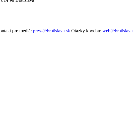
 814 99 Bratislava
ntakt pre médiá:
press@bratislava.sk
Otázky k webu:
web@bratislava