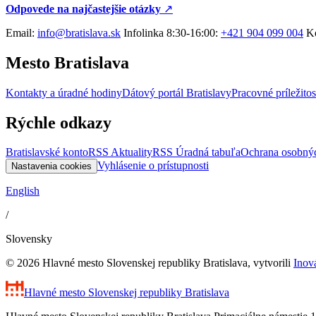
Odpovede na najčastejšie otázky
↗︎
Email:
info@bratislava.sk
Infolinka 8:30-16:00:
+421 904 099 004
Ko
Mesto Bratislava
Kontakty a úradné hodiny
Dátový portál Bratislavy
Pracovné príležitos
Rýchle odkazy
Bratislavské konto
RSS Aktuality
RSS Úradná tabuľa
Ochrana osobný
Vyhlásenie o prístupnosti
Nastavenia cookies
English
/
Slovensky
© 2026 Hlavné mesto Slovenskej republiky Bratislava, vytvorili
Inov
Hlavné mesto Slovenskej republiky
Bratislava