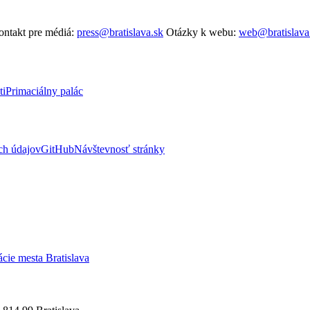
ntakt pre médiá:
press@bratislava.sk
Otázky k webu:
web@bratislava
ti
Primaciálny palác
ch údajov
GitHub
Návštevnosť stránky
ácie mesta Bratislava