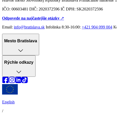
Hlavné mesto Slovenskej republiky Bratislava Primaciálne námestie 1
IČO: 00603481 DIČ: 2020372596 IČ DPH: SK2020372596
Odpovede na najčastejšie otázky
↗︎
Email:
info@bratislava.sk
Infolinka 8:30-16:00:
+421 904 099 004
Ko
Mesto Bratislava
Rýchle odkazy
English
/