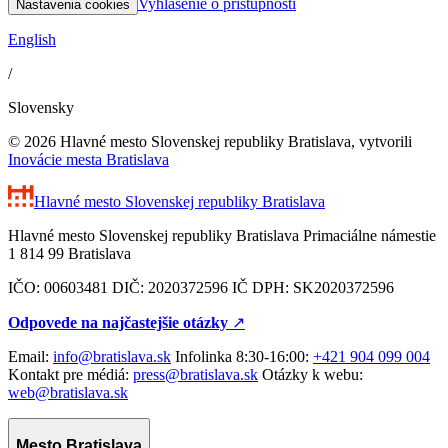
Vyhlásenie o prístupnosti
Nastavenia cookies
English
/
Slovensky
© 2026 Hlavné mesto Slovenskej republiky Bratislava, vytvorili
Inovácie mesta Bratislava
Hlavné mesto Slovenskej republiky
Bratislava
Hlavné mesto Slovenskej republiky Bratislava Primaciálne námestie
1 814 99 Bratislava
IČO: 00603481 DIČ: 2020372596 IČ DPH: SK2020372596
Odpovede na najčastejšie otázky
↗︎
Email:
info@bratislava.sk
Infolinka 8:30-16:00:
+421 904 099 004
Kontakt pre médiá:
press@bratislava.sk
Otázky k webu:
web@bratislava.sk
Mesto Bratislava