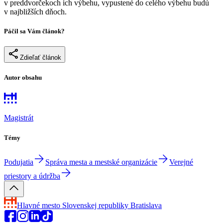
v preddvorčekoch ich výbehu, vypustené do celého výbehu budú
v najbližších dňoch.
Páčil sa Vám článok?
Zdieľať článok
Autor obsahu
Magistrát
Témy
Podujatia
Správa mesta a mestské organizácie
Verejné
priestory a údržba
Hlavné mesto Slovenskej republiky
Bratislava