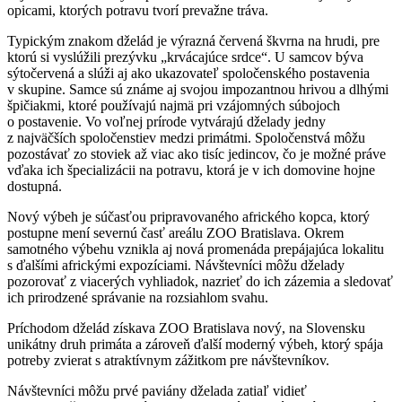
opicami, ktorých potravu tvorí prevažne tráva.
Typickým znakom dželád je výrazná červená škvrna na hrudi, pre
ktorú si vyslúžili prezývku „krvácajúce srdce“. U samcov býva
sýtočervená a slúži aj ako ukazovateľ spoločenského postavenia
v skupine. Samce sú známe aj svojou impozantnou hrivou a dlhými
špičiakmi, ktoré používajú najmä pri vzájomných súbojoch
o postavenie. Vo voľnej prírode vytvárajú dželady jedny
z najväčších spoločenstiev medzi primátmi. Spoločenstvá môžu
pozostávať zo stoviek až viac ako tisíc jedincov, čo je možné práve
vďaka ich špecializácii na potravu, ktorá je v ich domovine hojne
dostupná.
Nový výbeh je súčasťou pripravovaného afrického kopca, ktorý
postupne mení severnú časť areálu ZOO Bratislava. Okrem
samotného výbehu vznikla aj nová promenáda prepájajúca lokalitu
s ďalšími africkými expozíciami. Návštevníci môžu dželady
pozorovať z viacerých vyhliadok, nazrieť do ich zázemia a sledovať
ich prirodzené správanie na rozsiahlom svahu.
Príchodom dželád získava ZOO Bratislava nový, na Slovensku
unikátny druh primáta a zároveň ďalší moderný výbeh, ktorý spája
potreby zvierat s atraktívnym zážitkom pre návštevníkov.
Návštevníci môžu prvé paviány dželada zatiaľ vidieť