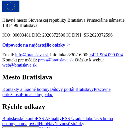
Hlavné mesto Slovenskej republiky Bratislava Primaciálne námestie
1 814 99 Bratislava
IČO: 00603481 DIČ: 2020372596 IČ DPH: SK2020372596
Odpovede na najčastejšie otázky
↗︎
Email:
info@bratislava.sk
Infolinka 8:30-16:00:
+421 904 099 004
Kontakt pre médiá:
press@bratislava.sk
Otázky k webu:
web@bratislava.sk
Mesto Bratislava
Kontakty a úradné hodiny
Dátový portál Bratislavy
Pracovné
príležitosti
Primaciálny palác
Rýchle odkazy
Bratislavské konto
RSS Aktuality
RSS Úradná tabuľa
Ochrana
osobných údajov
GitHub
Návštevnosť stránky