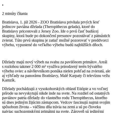
•
2 minúty čítania
Bratislava, 1. júl 2026 - ZOO Bratislava privítala prvých šesť
jedincov paviána dželada (Theropithecus gelada), ktoré do
Bratislavy pricestovali z Jersey Zoo. Ide o prvú časť budúcej
skupiny, ktorá bude po dokončení presunov pozostávať z pätnástich
zvierat. Túto prvú skupinu je zatiaľ možné pozorovať v preddvorci
výbehu, vypustené do veľkého výbehu budú najbližších dňoch.
Dželady majú nový výbeh na svahu za pavilónom primátov. Areál
s rozlohou takmer 2 000 m² využíva prirodzený terén bývalého
výbehu oviec a návštevníkom ponúka nielen pohľad na zvieratá, ale
aj výhľady na panorámu Bratislavy, Malé Karpaty či televíznu vežu
Kamzík.
Dželady pochádzajú z vysokohorských oblastí Etiópie a vo voľnej
prírode sa nevyskytujú nikde inde na svete. Na rozdiel od ostatných
paviánov patria dželady do vlastného rodu Theropithecus, ktorého
sú dnes jediným žijúcim zástupcom. Vedcov fascinujú najmä svojím
spôsobom života – väčšinu dňa trávia na zemi a sú po človeku
najviac suchozemskými primátmi na svete. Zároveň sú jedinými